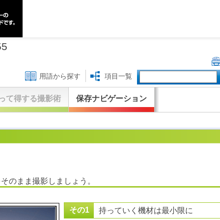
55
用語から探す
項目一覧
って得する撮影術
保存ナビゲーション
をそのまま撮影しましょう。
その1
持っていく機材は最小限に