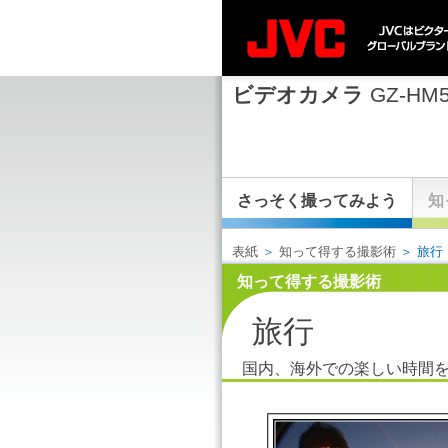
ビデオカメラ
GZ-HM
さっそく撮ってみよう
知
表紙
＞
知って得する撮影術
＞ 旅行
知って得する撮影術
旅行
国内、海外での楽しい時間