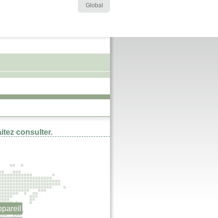
Global
itez consulter.
ppareil