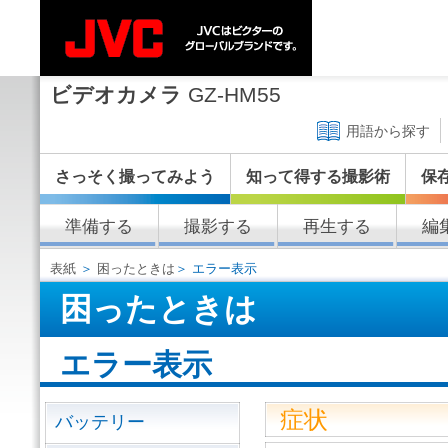
ビデオカメラ
GZ-HM55
用語から探す
さっそく撮ってみよう
知って得する撮影術
保
準備する
撮影する
再生する
編
表紙
＞
困ったときは
＞ エラー表示
困ったときは
エラー表示
症状
バッテリー