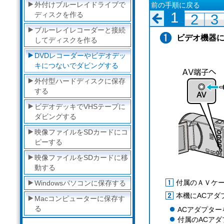
外付けブルーレイドライブで
前の手順に戻る
1
ディスクを作る
2
3
ブルーレイレコーダーと接続
ビデオ機器
してディスクを作る
DVDレコーダーやビデオデッ
キにつないでダビングする
外付型ハードディスクに保存
する
ビデオデッキでVHSテープに
ダビングする
映像ファイルをSDカードにコ
ピーする
映像ファイルをSDカードに移
動する
付属のＡＶケ
Windowsパソコンに保存する
本機にACアダ
Macコンピューターに保存す
る
ACアダプタ
付属のACア