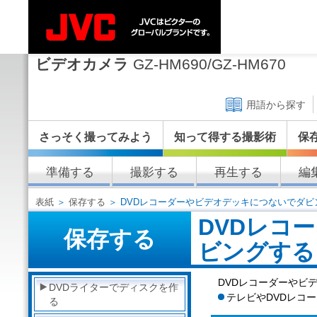
ビデオカメラ
GZ-HM690/GZ-HM670
用語から探す
さっそく撮ってみよう
知って得する撮影術
保
準備する
撮影する
再生する
編
表紙
＞
保存する
＞ DVDレコーダーやビデオデッキにつないでダビ
DVDレコ
保存する
ビングする
DVDレコーダーやビ
DVDライターでディスクを作
テレビやDVDレコ
る