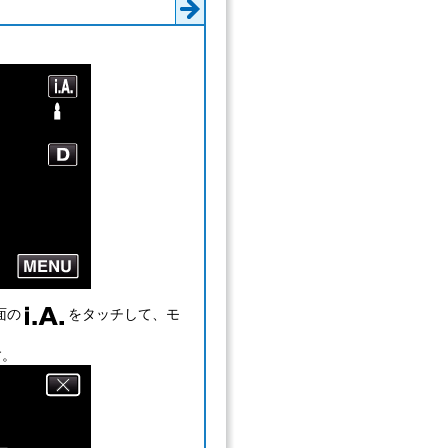
面の
をタッチして、モ
す。