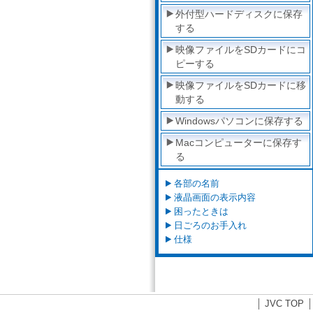
外付型ハードディスクに保存
する
映像ファイルをSDカードにコ
ピーする
映像ファイルをSDカードに移
動する
Windowsパソコンに保存する
Macコンピューターに保存す
る
各部の名前
液晶画面の表示内容
困ったときは
日ごろのお手入れ
仕様
JVC TOP