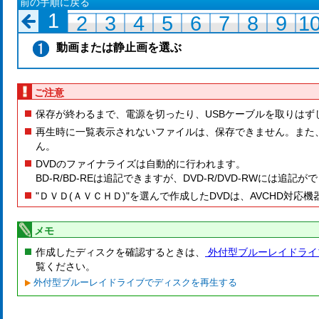
前の手順に戻る
1
2
3
4
5
6
7
8
9
1
動画または静止画を選ぶ
ご注意
保存が終わるまで、電源を切ったり、USBケーブルを取りはず
再生時に一覧表示されないファイルは、保存できません。また
ん。
DVDのファイナライズは自動的に行われます。
BD-R/BD-REは追記できますが、DVD-R/DVD-RWには追記
"ＤＶＤ(ＡＶＣＨＤ)"を選んで作成したDVDは、AVCHD対応
メモ
作成したディスクを確認するときは、
外付型ブルーレイドライ
覧ください。
外付型ブルーレイドライブでディスクを再生する