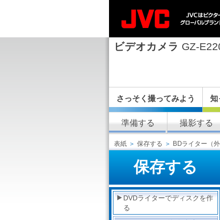
ビデオカメラ
GZ-E22
さっそく撮ってみよう
知
準備する
撮影する
表紙
＞
保存する
＞
BDライター（
保存する
DVDライターでディスクを作
る