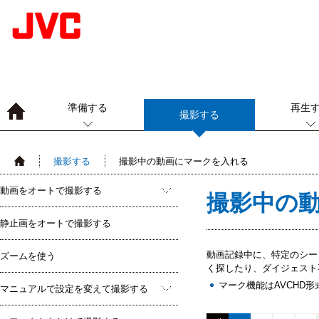
準備する
再生
撮影する
撮影する
撮影中の動画にマークを入れる
動画をオートで撮影する
撮影中の
静止画をオートで撮影する
動画記録中に、特定のシー
ズームを使う
く探したり、ダイジェスト
マーク機能はAVCHD
マニュアルで設定を変えて撮影する