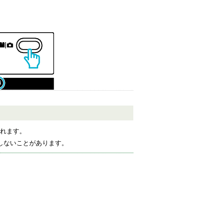
をタッチし
されます。
して、モード切り換え画面を表示してくだ
しないことがあります。
（本体の
/
ボタンでも切り換える