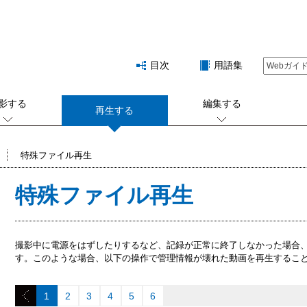
目次
用語集
影する
編集する
再生する
特殊ファイル再生
特殊ファイル再生
撮影中に電源をはずしたりするなど、記録が正常に終了しなかった場合
す。このような場合、以下の操作で管理情報が壊れた動画を再生するこ
1
2
3
4
5
6