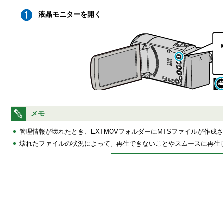
液晶モニターを開く
メモ
撮影モードが
になっているか確認します。
管理情報が壊れたとき、EXTMOVフォルダーにMTSファイルが作成
静止画モード
になっているときは、撮影画面の
をタッチ
壊れたファイルの状況によって、再生できないことやスムースに再生
さい。
動画モード
をタッチすると、撮影モードが切り換わります。
ことができます。）