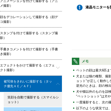
アニメーションを付けて撮影する（アニ
メ撮影）
液晶モニターを
顔をデコレーションして撮影する（顔デ
コ撮影）
スタンプを付けて撮影する（スタンプ撮
影）
手書きコメントを付けて撮影する（手書
撮影モードを、動画
き撮影）
動画/静止画モード
メモ
してください。
エフェクトをかけて撮影する（エフェ
動画モード
また
クト撮影）
ペットの顔は最大6匹ま
タンでも切り換える
犬または猫の種類、撮影
ョット"が正しく動作
被写体をきれいに撮影する（タッ
逆光のときは、顔の検
チ優先ＡＥ／ＡＦ）
犬や猫以外のものを誤
"ペットショット"は犬
笑顔を自動で撮影する（スマイルシ
ョット）
一度撮影すると、次の
以下のような状況では、