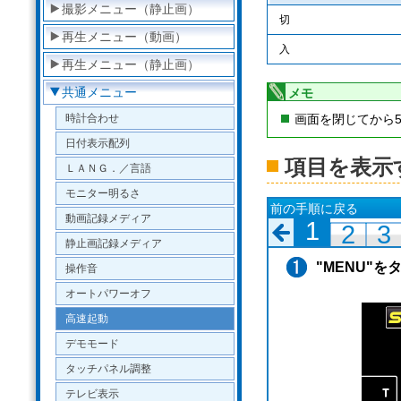
撮影メニュー（静止画）
切
再生メニュー（動画）
入
再生メニュー（静止画）
共通メニュー
メモ
時計合わせ
画面を閉じてから
日付表示配列
項目を表示
ＬＡＮＧ．／言語
モニター明るさ
前の手順に戻る
動画記録メディア
1
2
3
静止画記録メディア
"MENU"を
操作音
オートパワーオフ
高速起動
デモモード
タッチパネル調整
テレビ表示