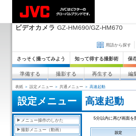
ビデオカメラ
GZ-HM690/GZ-HM670
用語から探す
さっそく撮ってみよう
知って得する撮影術
保
準備する
撮影する
再生する
編
表紙
＞
設定メニュー
＞
共通メニュー
＞ 高速起動
設定メニュー
高速起動
5分以内に再び画面を
メニュー操作のしかた
撮影メニュー（動画）
設定