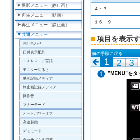
撮影メニュー（静止画）
４：３
再生メニュー（動画）
１６：９
再生メニュー（静止画）
共通メニュー
項目を表示
時計合わせ
日付表示配列
前の手順に戻る
1
2
3
ＬＡＮＧ．／言語
モニター明るさ
"MENU"を
動画記録メディア
静止画記録メディア
操作音
マナーモード
オートパワーオフ
高速起動
デモモード
タッチパネル調整