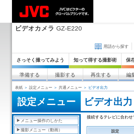
ビデオカメラ
GZ-E220
用語から探す
さっそく撮ってみよう
知って得する撮影術
保
準備する
撮影する
再生する
編
表紙
＞
設定メニュー
＞
共通メニュー
＞ ビデオ出力
設定メニュー
ビデオ出力
接続するテレビに合わせて
メニュー操作のしかた
撮影メニュー（動画）
設定