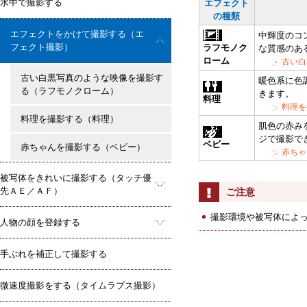
水中で撮影する
エフェクト
の種類
エフェクトをかけて撮影する（エ
中輝度のコ
フェクト撮影）
ラフモノク
な質感のあ
ローム
古い白
古い白黒写真のような映像を撮影す
暖色系に色
る（ラフモノクローム）
きます。
料理
料理を
料理を撮影する（料理）
肌色の赤み
ジで撮影で
ベビー
赤ちゃんを撮影する（ベビー）
赤ちゃ
被写体をきれいに撮影する（タッチ優
先ＡＥ／ＡＦ）
ご注意
撮影環境や被写体によ
人物の顔を登録する
手ぶれを補正して撮影する
微速度撮影をする（タイムラプス撮影）