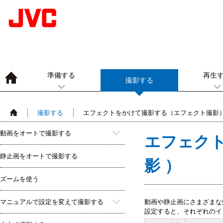
準備する
再生
撮影する
撮影する
エフェクトをかけて撮影する（エフェクト撮影
動画をオートで撮影する
エフェク
静止画をオートで撮影する
影 ）
ズームを使う
マニュアルで設定を変えて撮影する
動画や静止画にさまざまな
設定すると、それぞれのイ