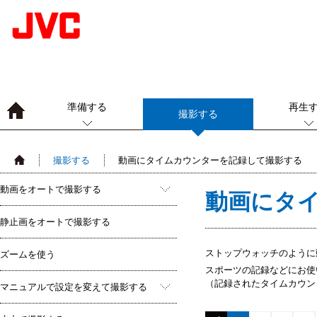
準備する
再生
撮影する
撮影する
動画にタイムカウンターを記録して撮影する
動画をオートで撮影する
動画にタ
静止画をオートで撮影する
ストップウォッチのように
ズームを使う
スポーツの記録などにお使
（記録されたタイムカウン
マニュアルで設定を変えて撮影する