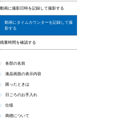
動画に撮影日時を記録して撮影する
動画にタイムカウンターを記録して撮
影する
残量時間を確認する
各部の名前
液晶画面の表示内容
困ったときは
日ごろのお手入れ
仕様
商標について