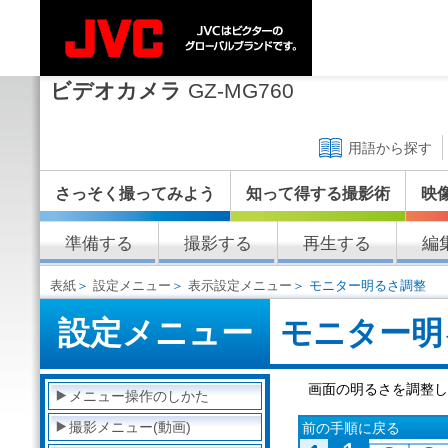
ビデオカメラ
GZ-MG760
用語から探す
さっそく撮ってみよう
知って得する撮影術
映
準備する
撮影する
再生する
編
表紙
＞
設定メニュー
＞
表示設定メニュー
＞ モニター明るさ調整
設定メニュー
モニター明
画面の明るさを調整し
メニュー操作のしかた
撮影メニュー(動画)
前の手順に戻る