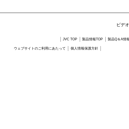
ビデ
JVC TOP
製品情報TOP
製品Q＆A情
ウェブサイトのご利用にあたって
個人情報保護方針