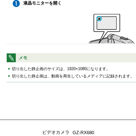
液晶モニターを開く
メモ
撮影モードが
になっているか確認します。
切り出した静止画のサイズは、1920×1080になります。
静止画モード
になっているときは、撮影画面の
をタッチ
さい。
切り出した静止画は、動画を再生しているメディアに記録されます。
動画モード
をタッチすると、撮影モードが切り換わります。
ビデオカメラ
GZ-RX680