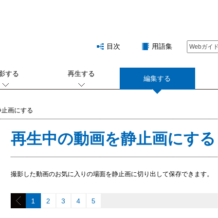
目次
用語集
影する
再生する
編集する
静止画にする
再生中の動画を静止画にする
撮影した動画のお気に入りの場面を静止画に切り出して保存できます。
1
2
3
4
5