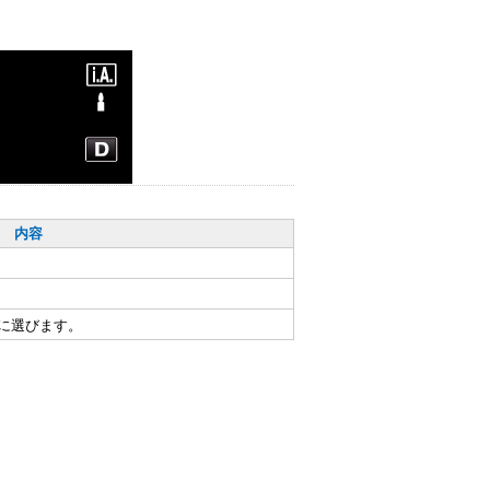
"MENU"をタッチ
内容
をタッチして、モード切り換え画
トップメニューが表示
に選びます。