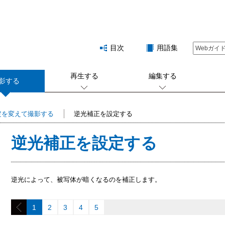
目次
用語集
再生する
編集する
影する
定を変えて撮影する
逆光補正を設定する
逆光補正を設定する
逆光によって、被写体が暗くなるのを補正します。
1
2
3
4
5