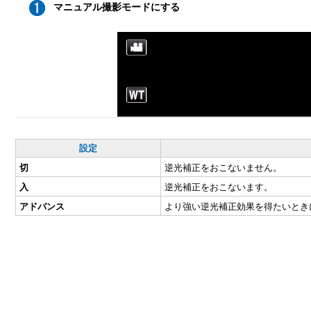
マニュアル撮影モードにする
設定
切
逆光補正をおこないません。
入
逆光補正をおこないます。
インテリジェントオート
になっているときは、撮影画面の
アドバンス
より強い逆光補正効果を得たいとき
面を表示してください。
マニュアル
をタッチすると、撮影モードが切り換わります。