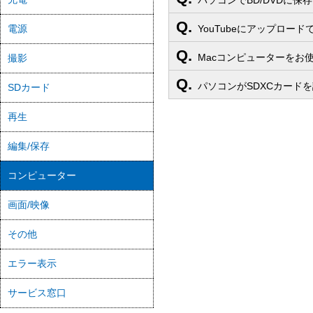
パソコンでBD/DVDに保
Q.
電源
YouTubeにアップロード
Q.
Macコンピューターをお
撮影
Q.
パソコンがSDXCカード
SDカード
再生
編集/保存
コンピューター
画面/映像
その他
エラー表示
サービス窓口