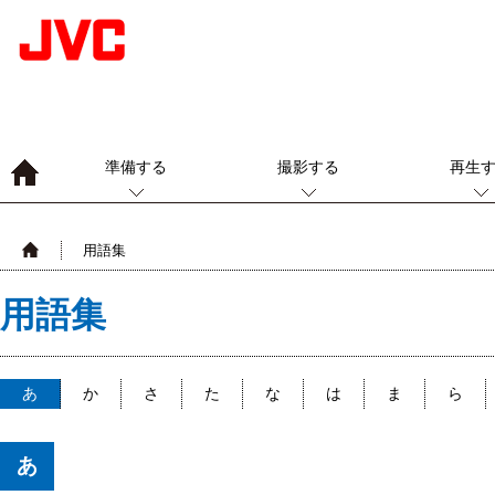
準備する
撮影する
再生
用語集
用語集
あ
か
さ
た
な
は
ま
ら
あ