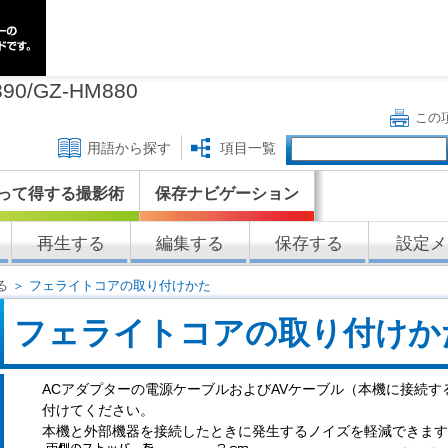
90/GZ-HM880
この
用語から探す
項目一覧
って得する撮影術
保存ナビゲーション
再生する
編集する
保存する
設定メ
る
＞ フェライトコアの取り付けかた
フェライトコアの取り付けか
ACアダプターの電源ケーブルおよびAVケーブル（本機に接続
付けてください。
本機と外部機器を接続したときに発生するノイズを軽減できます