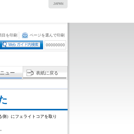
JAPAN
項目を印刷
ページを選んで印刷
00000000
ニュー
表紙に戻る
た
する側）にフェライトコアを取り
。